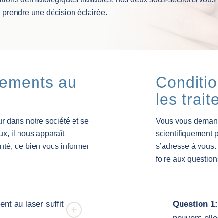
r prendre une décision éclairée.
itements au
Conditi
les trai
r dans notre société et se
Vous vous demande
x, il nous apparaît
scientifiquement 
anté, de bien vous informer
s’adresse à vous. 
foire aux question
nt au laser suffit
Question 1:
peuvent-elle